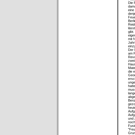
Die 
dama
eine
denj
Feue
Berl
Reid
läss
gibt
eige
mit 
Jahr
einz
Der 
am F
Revo
zwei
Haus
Mate
die 
Geor
ersc
unge
hatt
muss
lang
abge
Benz
gezo
heut
Aufg
Aufg
und 
noch
Fusi
"Feu
Grun