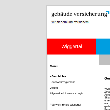
Wiggertal
Menu
- Geschichte
Ge
Feuerwehrreglement
Leitbild
Wenn
Zeug
Allgemeine Hinweise - Login
Ägyp
Skla
-
unte
war,
Füürwehrfrönde Wiggertal
geri
Feue