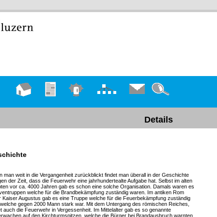
Hauptseite
Übungen
Einsätze
Organigramm
Kontakt
Details
Details
schichte
 man weit in die Vergangenheit zurückblickt findet man überall in der Geschichte
en der Zeit, dass die Feuerwehr eine jahrhundertealte Aufgabe hat. Selbst im alten
ten vor ca. 4000 Jahren gab es schon eine solche Organisation. Damals waren es
ventruppen welche für die Brandbekämpfung zuständig waren. Im antiken Rom
r Kaiser Augustus gab es eine Truppe welche für die Feuerbekämpfung zuständig
 welche gegen 2000 Mann stark war. Mit dem Untergang des römischen Reiches,
et auch die Feuerwehr in Vergessenheit. Im Mittelalter gab es so genannte
rwachen auf den Kirchturmspitzen, welche die Bürger bei Brandausbruch warnten.