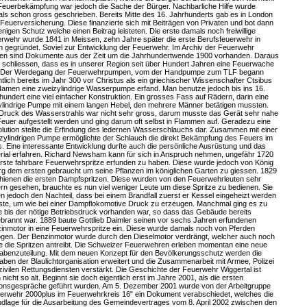
Feuerbekämpfung war jedoch die Sache der Bürger. Nachbarliche Hilfe wurde
ls schon gross geschrieben. Bereits Mitte des 16. Jahrhunderts gab es in London
 Feuerversicherung. Diese finanzierte sich mit Beiträgen von Privaten und bot dann
enigen Schutz welche einen Beitrag leisteten. Die erste damals noch freiwillige
rwehr wurde 1841 in Meissen, zehn Jahre später die erste Berufsfeuerwehr in
in gegründet. Soviel zur Entwicklung der Feuerwehr. Im Archiv der Feuerwehr
en sind Dokumente aus der Zeit um die Jahrhundertwende 1900 vorhanden. Daraus
t schliessen, dass es in unserer Region seit über Hundert Jahren eine Feuerwache
. Der Werdegang der Feuerwehrpumpen, vom der Handpumpe zum TLF begann
ntlich bereits im Jahr 300 vor Christus als ein griechischer Wissenschafter Ctsibus
Namen eine zweizylindrige Wasserpumpe erfand. Man benutze jedoch bis ins 16.
hundert eine viel einfacher Konstruktion. Ein grosses Fass auf Rädern, darin eine
ylindrige Pumpe mit einem langen Hebel, den mehrere Männer betätigen mussten.
Druck des Wasserstrahls war nicht sehr gross, darum musste das Gerät sehr nahe
euer aufgestellt werden und ging darum oft selbst in Flammen auf. Geradezu eine
lution stellte die Erfindung des ledernen Wasserschlauchs dar. Zusammen mit einer
zylindrigen Pumpe ermöglichte der Schlauch die direkt Bekämpfung des Feuers im
. Eine interessante Entwicklung durfte auch die persönliche Ausrüstung und das
rial erfahren. Richard Newsham kann für sich in Anspruch nehmen, ungefähr 1720
erste fahrbare Feuerwehrspritze erfunden zu haben. Diese wurde jedoch von König
g dem ersten gebraucht um seine Pflanzen im königlichen Garten zu giessen. 1829
hienen die ersten Dampfspritzen. Diese wurden von den Feuerwehrleuten sehr
rn gesehen, brauchte es nun viel weniger Leute um diese Spritze zu bedienen. Sie
en jedoch den Nachteil, dass bei einem Brandfall zuerst er Kessel eingeheizt werden
te, um wie bei einer Dampflokomotive Druck zu erzeugen. Manchmal ging es zu
e bis der nötige Betriebsdruck vorhanden war, so dass das Gebäude bereits
brannt war. 1889 baute Gottlieb Daimler seinen vor sechs Jahren erfundenen
inmotor in eine Feuerwehrspritze ein. Diese wurde damals noch von Pferden
gen. Der Benzinmotor wurde durch den Dieselmotor verdrängt, welcher auch noch
e die Spritzen antreibt. Die Schweizer Feuerwehren erleben momentan eine neue
abenzuteilung. Mit dem neuen Konzept für den Bevölkerungsschutz werden die
aben der Blaulichtorganisation erweitert und die Zusammenarbeit mit Armee, Polizei
zivilen Rettungsdiensten verstärkt. Die Geschichte der Feuerwehr Wiggertal ist
 nicht so alt. Beginnt sie doch eigentlich erst im Jahre 2001, als die ersten
onsgespräche geführt wurden. Am 5. Dezember 2001 wurde von der Arbeitgruppe
erwehr 2000plus im Feuerwehrkreis 16" ein Dokument verabschiedet, welches die
dlage für die Ausarbeitung des Gemeindevertrages vom 8. April 2002 zwischen den