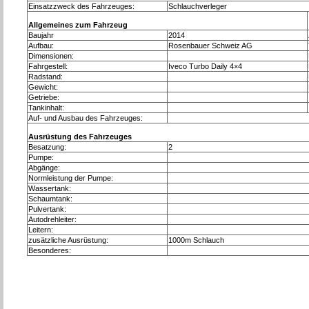
Einsatzzweck des Fahrzeuges:
Schlauchverleger
Allgemeines zum Fahrzeug
Baujahr
2014
Aufbau:
Rosenbauer Schweiz AG
Dimensionen:
Fahrgestell:
Iveco Turbo Daily 4×4
Radstand:
Gewicht:
Getriebe:
Tankinhalt:
Auf- und Ausbau des Fahrzeuges:
Ausrüstung des Fahrzeuges
Besatzung:
2
Pumpe:
Abgänge:
Normleistung der Pumpe:
Wassertank:
Schaumtank:
Pulvertank:
Autodrehleiter:
Leitern:
zusätzliche Ausrüstung:
1000m Schlauch
Besonderes: